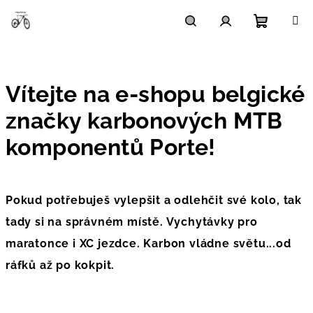
Přejít
na
obsah
Nákupn
Hledat
Přihlášení
V
í
košík
Vítejte na e-shopu belgické
t
značky karbonových MTB
e
komponentů Porte!
j
t
Pokud potřebuješ vylepšit a odlehčit své kolo, tak
e
tady si na správném místě. Vychytávky pro
n
maratonce i XC jezdce. Karbon vládne světu...od
a
ráfků až po kokpit.
e