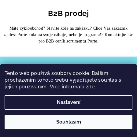
-
s
B2B prodej
h
Máte cykloobchod? Stavíte kola na zakázku? Chce Váš zákazník
o
zaplést Porte kola na svoje náboje, nebo je to gramař? Kontaktujte nás
pro B2B ceník sortimentu Porte.
p
u
Z
á
Regenerace pro tvoje svaly, klikej sem!
b
Tento web používá soubory cookie. Dalším
p
procházením tohoto webu vyjadřujete souhlas s
e
a
Copyright 2026
RidePorte.cz
. Všechna práva vyhrazena.
jejich používáním.. Více informací
zde
.
t
l
Vytvořil Shoptet
í
Nastavení
g
i
Souhlasím
c