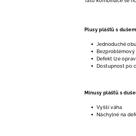
Tato kombinace se hod
Plusy plášťů s dušem
Jednoduché obu
Bezproblémový 
Defekt lze opra
Dostupnost po c
Mínusy plášťů s duše
Vyšší váha
Náchylné na defe