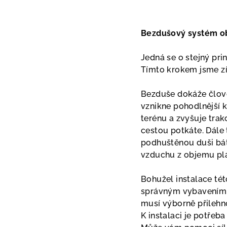
Bezdušový systém obu
Jedná se o stejný pri
Tímto krokem jsme zí
Bezduše dokáže člověk
vznikne pohodlnější 
terénu a zvyšuje trak
cestou potkáte. Dále 
podhuštěnou duši bát 
vzduchu z objemu pláš
Bohužel instalace tét
správným vybavením. J
musí výborně přilehno
K instalaci je potřeb