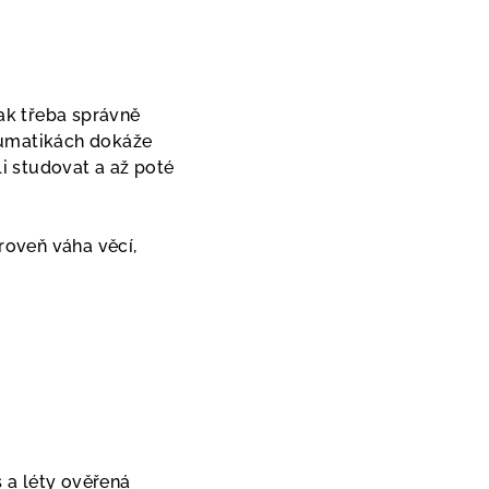
tak třeba správně
eumatikách dokáže
li studovat a až poté
roveň váha věcí,
s a léty ověřená