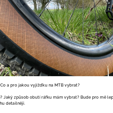
Co a pro jakou vyjížďku na MTB vybrat?
? Jaký způsob obutí ráfku mám vybrat? Bude pro mě lepší
u detailněji.