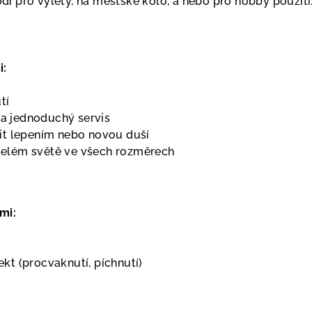
í pro výlety, na městské kolo, a nebo pro hobby použití
i:
tí
a jednoduchý servis
vit lepením nebo novou duší
elém světě ve všech rozměrech
mi:
kt (procvaknutí, píchnutí)