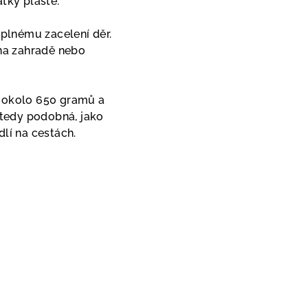
tky pláště.
úplnému zacelení děr.
 na zahradě nebo
e okolo 650 gramů a
e tedy podobná, jako
lí na cestách.