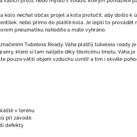
 vašich prstů, nebo mýdlo s vodou, kterým pomažete pa
ba kolo nechat občas projet a kola protočit, aby došlo k 
entilek, nebo přímo do pláště kola. Je lepší to provádět
sorem pneumatiku nahodíte a máte vyhráno.
označením Tubeless Ready. Váha plášťů tubeless ready j
ramy, které si tam nalijete díky těsnícímu tmelu. Váha j
áte pouze větší objem vzduchu uvnitř a tím i skvělé pohod
láště v terénu
ků při závodě.
ší defekty