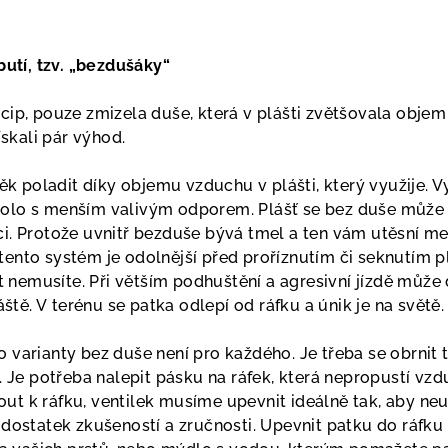
tí, tzv. „bezdušáky“
ncip, pouze zmizela duše, která v plášti zvětšovala objem
skali pár výhod.
 poladit díky objemu vzduchu v plášti, který využije. Vy
kolo s menším valivým odporem. Plášť se bez duše může 
ci. Protože uvnitř bezduše bývá tmel a ten vám utěsní me
tento systém je odolnější před proříznutím či seknutím p
nemusíte. Při větším podhuštění a agresivní jízdě může do
tě. V terénu se patka odlepí od ráfku a únik je na světě.
o varianty bez duše není pro každého. Je třeba se obrnit t
e potřeba nalepit pásku na ráfek, která nepropustí vzdu
ut k ráfku, ventilek musíme upevnit ideálně tak, aby neu
a dostatek zkušeností a zručnosti. Upevnit patku do ráfku