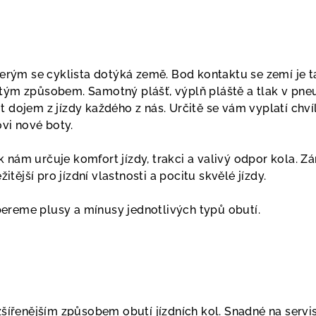
kterým se cyklista dotýká země. Bod kontaktu se zemí je 
itým způsobem. Samotný plášť, výplň pláště a tlak v pn
t dojem z jízdy každého z nás. Určitě se vám vyplatí chví
vi nové boty.
 nám určuje komfort jízdy, trakci a valivý odpor kola. Zá
ežitější pro jízdní vlastnosti a pocitu skvělé jízdy.
ereme plusy a mínusy jednotlivých typů obutí.
ozšířenějším způsobem obutí jízdních kol. Snadné na servi