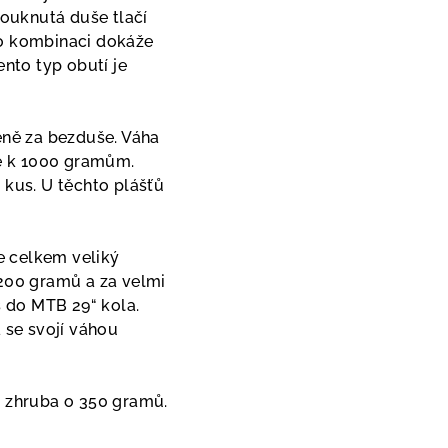
fouknutá duše tlačí
to kombinaci dokáže
ento typ obutí je
ně za bezduše. Váha
ně k 1000 gramům.
 kus. U těchto plášťů
je celkem veliký
 200 gramů a za velmi
s do MTB 29“ kola.
á se svojí váhou
 zhruba o 350 gramů.