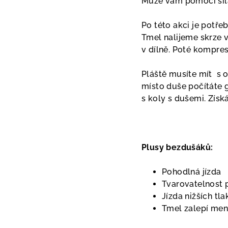
Může vám pomoci síla
Po této akci je potře
Tmel nalijeme skrze v
v dílně. Poté kompre
Pláště musíte mít s 
místo duše počítáte g
s koly s dušemi. Získ
Plusy bezdušáků:
Pohodlná jízda
Tvarovatelnost p
Jízda nižších tla
Tmel zalepí men