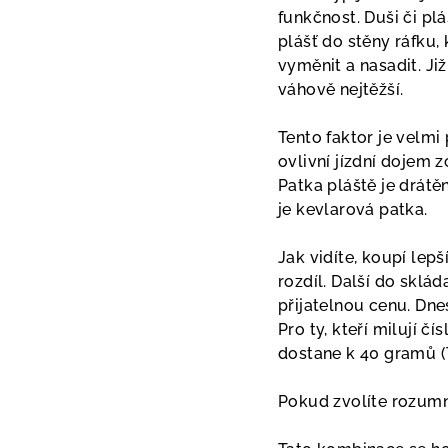
funkčnost. Duši či pl
plášť do stěny ráfku
vyměnit a nasadit. Ji
váhově nejtěžší.
Tento faktor je velm
ovlivní jízdní dojem 
Patka pláště je drátě
je kevlarová patka.
Jak vidíte, koupí lep
rozdíl. Další do sklá
přijatelnou cenu. Dne
Pro ty, kteří milují čís
dostane k 40 gramů (
Pokud zvolíte rozum