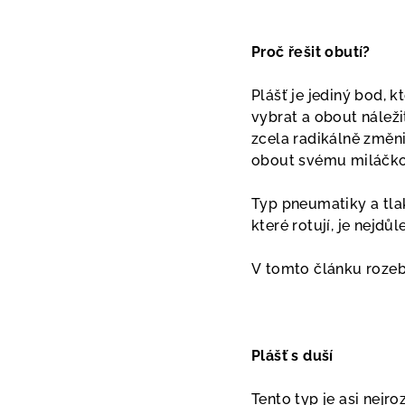
Proč řešit obutí?
Plášť je jediný bod, 
vybrat a obout nálež
zcela radikálně změni
obout svému miláčko
Typ pneumatiky a tlak
které rotují, je nejdůl
V tomto článku rozeb
Plášť s duší
Tento typ je asi nejr