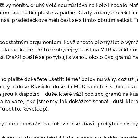
ášť vyměníte, druhý většinou zůstává na kole i nadále. Na
, kam také patka pláště zapadne. Každý zručný člověk tu
ž naši pradědečkové měli čest se s tímto obutím setkat. T
i podstatným argumentem, když chcete přemýšlet o výmě
zcela radikálně. Protože obyčejný plášť na MTB váží klid
ná. Dražší pláště se pohybují s váhou okolo 650 gramů na
šího pláště dokážete ušetřit téměř polovinu váhy, což už 
dačky je duše. Klasické duše do MTB najdete s váhou cca
s jsou k dispozici i duše, které váží pod 100 gramů na ku
la na váze, ja
ko jsme my, tak dokážete sehnat i duši, kter
Tubolito, Reveloop).
ný poměr cena/váha dokážete se zbavit přebytečné váhy