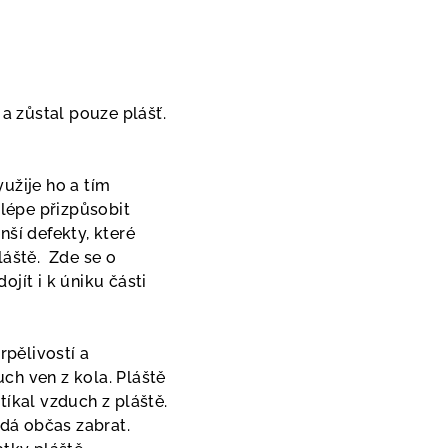
 a zůstal pouze plášť.
užije ho a tím
lépe přizpůsobit
nší defekty, které
láště. Zde se o
jít i k úniku části
rpělivostí a
ch ven z kola. Pláště
tíkal vzduch z pláště.
 dá občas zabrat.