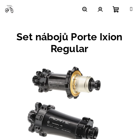
Přejít
na
obsah
Nákupn
Hledat
Přihlášení
Set nábojů Porte Ixion
košík
Regular