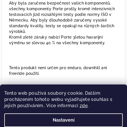
Aby byla zaručena bezpečnost vašich komponentů,
všechny komponenty Porte prošly kromě intenzivních
testovacích jízd rozsáhlými testy podle normy ISO v
Německu. Aby byly dlouhodobě zaručeny vysoké
standardy kvality, testy se opakují na různých šaržích
výrobků.
Kromě 2leté záruky nabízí Porte 3letou havarijní
výměnu se slevou 40 % na všechny komponenty.
Tento produkt není určen pro enduro, downhill ani
freeride použití.
Tento web používá soubory cookie. Dalším
procházením tohoto webu vyjadřujete souhlas s
jejich používáním.. Více informací
zde
.
Z
á
Regenerace pro tvoje svaly, klikej sem!
Nastavení
p